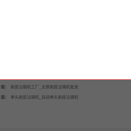
全自动裁线沾锡机这种安装设备模具之前，同样也需要检查整个主机的状
是其他的一些表面垫上一些抗震橡胶的话，那么整个沾锡机在工作的过程
，要按照相关的地方进行各个方面的监控装置的操作，要把螺栓全部都卡
接地螺栓。
对沾锡机进行安装之前，不可以开启箱门，把他们所有的零配件全部都给
200行的压膜来进行的安装，安装的时候要检查上下刀片的状况，看下他
，然后，把这些滑块全部都套入到模柄当中。
一篇：
剥皮沾锡机工厂_太原剥皮沾锡机批发
一篇：
单头剥皮沾锡机_自动单头剥皮沾锡机