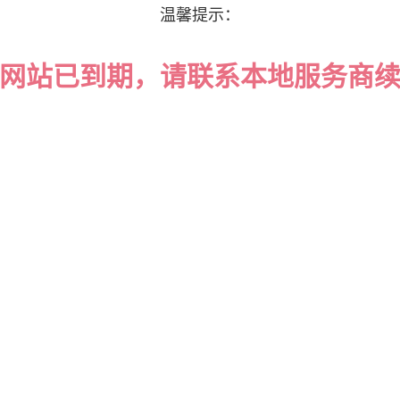
外，快速接线全自动裁线沾锡机中还有外墙内保温系统，满足建筑物保温
温馨提示：
有关食品卫生检验标准的纳米管，具有良好耐腐蚀性和耐磨性；而含美观
方便实用性的套压石工艺等。
网站已到期，请联系本地服务商
、机器里面的零件
台好的裁线沾锡机是由各个的零件组装成的。譬如汽车上的一个螺丝，如
松动，这可能会导致交通事故的发生。所以说不要小看机器上的每一个零
，这样保证机器的安全稳定工作外，还保证了产品的质量，的机器零件的
锡机价格会比其他的高。
、机器所用的刀片
电子线加工行业的人都知道，产品的质量问题刀片有重大关系，如果刀片
出来的产品效果不尽人意啊，而且刀片属于易损物品，如果用劣质的材料
机的刀片是经过多年的实践找到更为合适的材料来做出的。
着科学技术的发展，全自动沾锡机已经开始广泛的使用。但是很多厂家在
导致影响工作效率。很多在遇到机械故障的时候也不知道该怎么办，只能
到机械故障的时候要怎么解决呢？
皮开口长度不一的检测方法：如果是因为切剥刀切入太浅或太深；那么我
丝且能顺利脱落胶皮为准。如果还是开口不一的话，那就直接更换新切刀