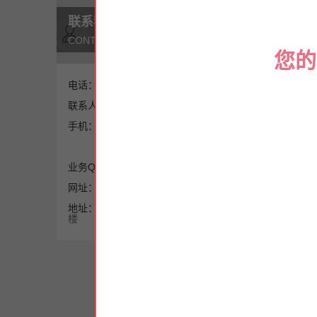
此
联系我们
家
CONTACT US
现
您的
一
一
电话：
0769-89805805
就
联系人：
王先生
机
手机：
13929267637
沾
13622633057
二
做
业务QQ：
834195509
做
网址：
www.hhzhanxiji.com
锡
地址：
东莞市寮步镇石步细岭街11号二
楼
随
障
遇
剥
铜