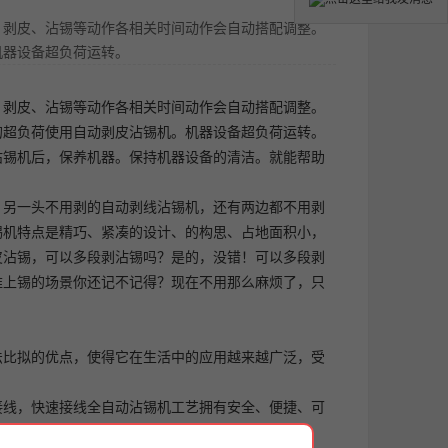
、剥皮、沾锡等动作各相关时间动作会自动搭配调整。
机器设备超负荷运转。
、剥皮、沾锡等动作各相关时间动作会自动搭配调整。
的超负荷使用
自动剥皮沾锡机
。机器设备超负荷运转。
沾锡机后，保养机器。保持机器设备的清洁。就能帮助
，另一头不用剥的
自动剥线沾锡机
，还有两边都不用剥
锡机特点是精巧、紧凑的设计、的构思、占地面积小，
皮沾锡，可以多段剥沾锡吗？是的，没错！可以多段剥
难上锡的场景你还记不记得？现在不用那么麻烦了，只
法比拟的优点，使得它在生活中的应用越来越广泛，受
接线，快速接线全自动沾锡机工艺拥有安全、便捷、可
线方式的缺陷！