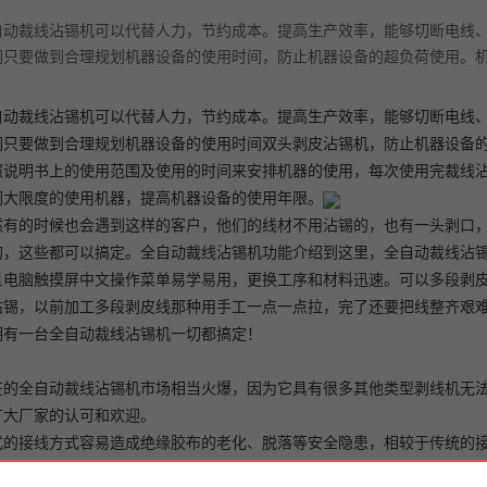
自动裁线沾锡机可以代替人力，节约成本。提高生产效率，能够切断电线
们只要做到合理规划机器设备的使用时间，防止机器设备的超负荷使用。
自动裁线沾锡机
可以代替人力，节约成本。提高生产效率，能够切断电线
们只要做到合理规划机器设备的使用时间
双头剥皮沾锡机
，防止机器设备
照说明书上的使用范围及使用的时间来安排机器的使用，每次使用完裁线
们大限度的使用机器，提高机器设备的使用年限。
然有的时候也会遇到这样的客户，他们的线材不用沾锡的，也有一头剥口
的，这些都可以搞定。全自动裁线沾锡机功能介绍到这里，全自动裁线沾
且电脑触摸屏中文操作菜单易学易用，更换工序和材料迅速。可以多段剥
沾锡，以前加工多段剥皮线那种用手工一点一点拉，完了还要把线整齐艰
拥有一台全自动裁线沾锡机一切都搞定！
在的全自动裁线沾锡机市场相当火爆，因为它具有很多其他类型剥线机无
广大厂家的认可和欢迎。
式的接线方式容易造成绝缘胶布的老化、脱落等安全隐患，相较于传统的
、适用的特点。快速接线全自动沾锡机凭借接点连接，能有效缓解旧式接