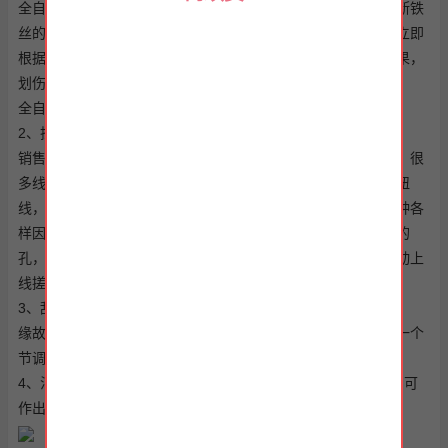
全自动裁线沾锡机在裁线剥皮整个过程中甚至有时候会存在载断铁
丝的状况，绝大多数缘故基本都是由于剥皮后胶皮废弃物沒有立即
根据废弃物管掉下来，反而是挂在刀头上，危害了剥皮实际效果，
划伤线心，因而废弃物吹动吸气设备是不可或缺的。
全自动裁线沾锡机
2、扭线不整平
销售市场普遍存在沾锡机各种各样，设计构思构造也各不相同，很
多线缆在裁线剥皮以后避免线心散了，沾锡事先必须规定要先扭
线，通常情况下剥皮长短较长时是必须扭线的由于扭线设备各种各
样因此扭线实际效果也大不一样，如线缆沾锡后必须插线路板的
孔，那扭线必须要整平匀称，沾锡机扭线构造选用电机马达推动上
线搓平板式扭线基本原理，避免了扭线不整平的难题。
3、刮锡时把锡刮出锡槽。
缘故是刮锡机械臂速率过快造成，处理办法：刮锡气缸尾部有一个
节调阀，来操纵标准气压，使其快或慢。
4、沾锡薄厚不合格或者过厚不容易破孔针对沾锡频次、深层均可
作出调整。