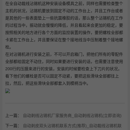
在全自动裁线沾锡机这种安装设备模具之前，同样也需要检查整个
主机的状况，沾锡机要放到固定不动的工作台上，并且工作台或者
是其他的一些表面垫上一些抗震橡胶的话，那么整个沾锡机在工作
的过程当中，振动就会慢慢的降低，并且看起来会更加的稳定，要
按照相关的地方进行各个方面的监控装置的操作，要把螺栓全部都
卡紧在工作台上，并且要保证在整个接地线当中压制着整个接地螺
栓。
在对沾锡机进行安装之前，不可以开启箱门，把他们所有的零配件
全部都给固定不动住，同时如果要进行安装的话，也需要注意使用
200行的压膜来进行的安装，安装的时候要检查上下刀片的状况，
看下他们的螺栓是否可以固定不动紧，要把这些滑块全部都往上
拉，然后，把这些滑块全部都套入到模柄当中。
上一篇：
自动剥线沾锡机厂家服务商_自动剥线沾锡机(立即咨询)
下一篇：
自动剥皮双头沾锡机联系方式(推荐)_自动裁线沾锡机联