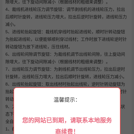
隙增大，往下旋动间隙减小（根据线材的粗细来调整）。
4、裁线机进线轮压力调节旋钮：调节剥线机的进线轮压力，拉出
后顺时针旋转，进线轮压力增大，拉出后逆时针旋转，进线轮压力
减小。
5、进线轮抬起旋钮：裁线机穿线时抬起进线轮，顺时针转动旋钮
为抬起进线轮，以便能够顺利穿过线材；工作时放下进线轮逆时针
转动旋钮为放下进线轮，压住线材。
6、出线轮间隙调节旋钮：为裁线机调节出线轮间隙，往上旋动间
隙增大，往下旋动间隙减小（根据线材的粗细来调整）。
7、出线轮压力调节旋钮：为剥线机调节出线轮压力，拉出后逆时
针旋转，出线轮压力增大，拉出后顺时针旋转，进线轮压力减小。
8、出线轮抬起旋钮：取出线材时抬起出线轮，逆时针转动旋钮为
抬起出线轮，以便能够顺利取出线材；工作时放下出线轮，顺时针
转动旋钮为放下出线轮。
温馨提示：
9、刀架总成：在剥线机中负责线材的切断，剥头和剥尾，停机状
态下，上、下两刀片需打开到大，以便线材顺利通过刀具。
您的网站已到期，请联系本地服务
全自动裁线沾锡机一般出现什么问题？要怎么解决？
1、截断线心铁丝
商续费！