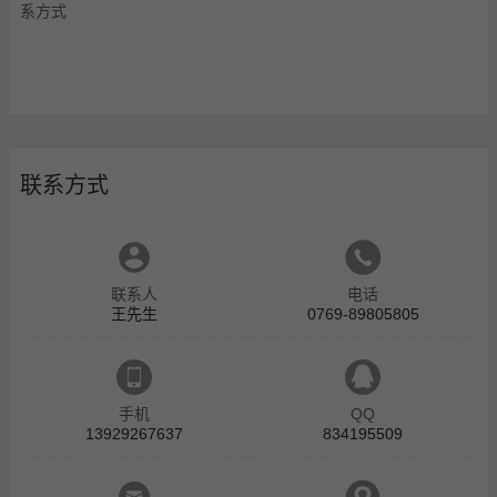
系方式
联系方式
联系人
电话
王先生
0769-89805805
手机
QQ
13929267637
834195509