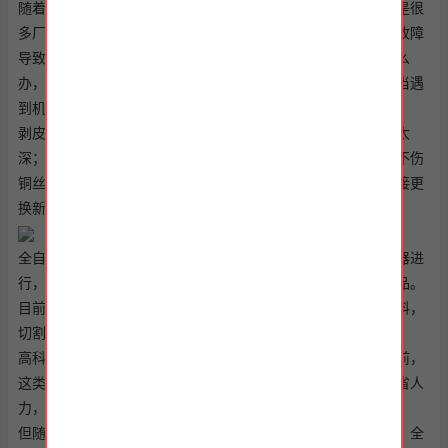
随着科学技术的发展，全自动沾锡机已经开始广泛的使用。但是很
多厂家在使用的时候经常会遇到一些问题或者机械设备出现了故障
导致影响工作效率。很多在遇到机械故障的时候也不知道该怎么
办，只能干等者让人员来维修，这样也耽误了工作进度。那么当遇
到机械故障的时候要怎么解决呢？
剥皮开口长度不一的检测方法：如果是因为切剥刀切入太浅或太
深；那么我们就用切刀深浅调节件来调试刀口到适当位置，以不伤
铜丝且能顺利脱落胶皮为准。如果还是开口不一的话，那就直接更
换新切刀片。
全自动裁线沾锡机更是具有数字控制界面检测系统可，可对机器进
行，全天候的检测，及时处理故障，是一个更人性化的科技产品。
目前，全自动沾锡机被称为一个多功能的机器，它可以完成下料，
切割，压端等任务。
高科技结晶的全自动沾锡机在市场竞争中逐渐取得了优势。目前，
这类型的沾锡机适用于大，中型和小型企业使用，大限度地节省人
力，提高工作效率，带来可观的市场发展前景。
但随着科技的进步，普通的沾锡机已经不能满足人们的需求了，全