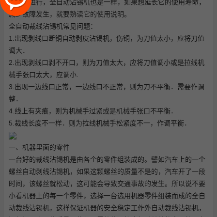
的正常进行，全自动沾锡机也是一样，如果想延长它的使用寿命，
减少故障发生，就要熟读它的使用说明。
全自动裁线沾锡机常见问题：
1.出现剥线口断铜
自动剥皮沾锡机
，伤铜，为刀值太小，应将刀值
调大．
2.出现剥线口剥不开口，则为刀值太大，应将刀值调小或是拉线机
械手张口太大，应调小.
3.出现一边线口正常，一边线口不正常，则为刀不平衡．需要作调
整．
4.线上有夹痕，则为机械手过紧或是机械手张口不平衡．
5.裁线长度不一样．则为拉线机械手松紧度不一，作调平衡．
一、机器里面的零件
一台好的裁线沾锡机是由各个的零件组装成的。譬如汽车上的一个
螺丝
自动剥线沾锡机
，如果这颗螺丝的质量不是的，汽车开了一段
时间，该螺丝就松动，这可能会导致交通事故的发生。所以说不要
小看机器上的每一个零件，选择一台选用机器零件组装而成的全自
动裁线沾锡机，这样保证机器的安全稳定工作外
自动裁线沾锡机
，