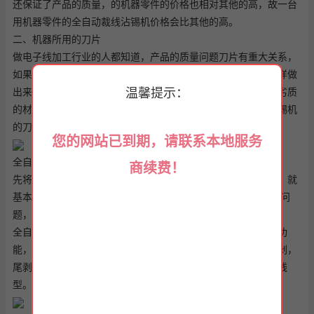
还保证了产品的质量，的机器零件的价格也相对其他的高，故一台
用机器零件的全自动裁线沾锡机价格会比其他的高。
二、机器所用的刀片
做电子线加工行业的人都知道，产品的质量问题刀片有重大关系，
如果刀片磨损的厉害的话，或者刀片用的是劣质材料的话，这样做
出来的产品效果不尽人意啊，而且刀片属于易损物品，如果用劣质
温馨提示：
的材料的话，用的不久就要更换了，而我们公司全自动裁线沾锡机
的刀片是经过多年的实践找到更为合适的材料来做出的。
您的网站已到期，请联系本地服务
全自动裁线沾锡机同电脑裁线机有哪些区别哪位知道呢?
商续费！
先将这些线缆合理布置好，再用自锁式塑料扎带将它们捆绑好，就
基本可避免太过凌乱。 好的解决方法就是无线，但基于安全性问
题，通常也不会用。
全自动电脑裁线剥皮机这类全自动裁线剥皮机一般同时具有多功
能，常用的对线材的剪断，也就是剪裁，对线材剥皮，包括头剥，
尾剥，全剥，半剥。重量重中间剥企业客户可以选择单线型，线
型。