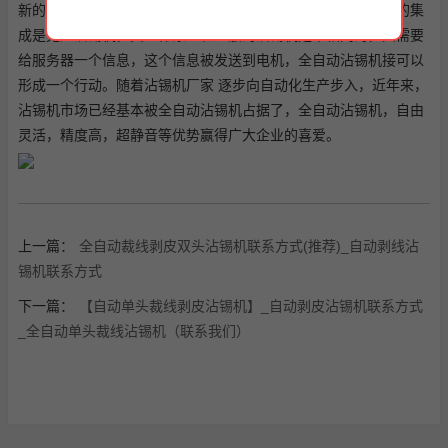
新的全自动沾锡机开始逐渐站住了市场。全自动沾锡机服务器的集
成是无声沾锡机，其工作原理和一般的沾锡机是不相同的，只需要
给服务器一个信息，这个信息被发送到电机，全自动沾锡机接可以
形成一个行动。随着沾锡机厂家 逐步向自动化生产步入，近年来，
沾锡机市场已经基本被全自动沾锡机占据了，全自动沾锡机，自由
灵活，精度高，超静音等优势赢得广大企业的喜爱。
上一篇：
全自动裁线剥皮双头沾锡机联系方式(推荐)_自动剥线沾
锡机联系方式
下一篇：
【自动单头裁线剥皮沾锡机】_自动剥皮沾锡机联系方式
_全自动单头裁线沾锡机（联系我们）