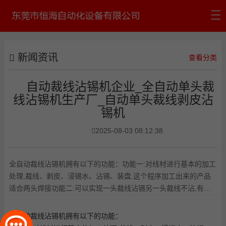
首页
新闻资讯
公司介绍
查看分类
产品中心
自动裁线沾锡机企业_全自动单头裁
线沾锡机生产厂_自动单头裁线剥皮沾
新闻资讯
锡机
公司认证
2025-08-03 08:12:38
联系我们
全自动裁线沾锡机拥有以下的功能：功能一:对线材进行基本的加工
处理,裁线、剥皮、浸锡水、沾锡、装盘.这个程序加工出来的产品
适合两头焊接功能二:可以实现一头裁线沾锡另一头裁线不沾,有的
线材要一头沾锡另一头
全
自动裁线沾锡机
拥有以下的功能：