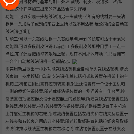
功能一:对线材进行基本的加工处理,裁线、剥皮、浸锡水、沾锡、
装盘.这个程序加工出来的产品适合两头焊接
功能二:可以实现一头裁线沾锡另一头裁线不沾,有的线材要一头沾
锡另一头加端子或别的东西上去所以就不用沾锡,我公司的全自动裁
线沾锡也适用
功能三:可以一头裁线沾锡一头裁线半剥,半剥的长度可达十余毫米
功能四:可以多段剥皮沾锡.以前加工多段剥皮线那种用手工一点一
点拉,完了还要把线整齐艰难上锡，现在不用那么麻烦了,只要拥有
一台全自动裁线沾锡机一切都搞定。
本实用新型提出一种多功能裁线沾锡机
全自动单头裁线沾锡机
,涉及
线束加工技术领域
自动剥皮沾锡机
,其包括机架和设置在机架上的主
机箱,主机箱左侧设置有控制装置,机架上还设置有一个位于主机箱
一侧的裁线沾锡装置,所述裁线沾锡装置的一侧还设有工作台面.控
制装置包括温控器及设于温控器上的触摸屏;所述裁线沾锡装置包括
整线器,裁线装置,拉取线装置及沾锡装置,所述整线器设置于主机箱
上并靠近主机箱的右端;所述裁线装置包括左线夹和右线夹及设置于
左线夹和右线夹之间的刀座装置;所述拉取线装置包括拉线夹及取线
夹,所述拉取线装置主机箱左右移动.所述沾锡装置设置于左线夹及