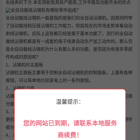
右线夹的下方.本实用新型具有产能高,工作平稳及功能齐全的优点.
全自动裁线沾锡机有哪些零件组成？
全自动裁线沾锡机一般是指的是我们的全自动沾锡机，因其同时带
了自动裁线和压接沾锡的工作能力，但就现在的市场走势来看
自动
剥线沾锡机
，实际上这些都已经是属于基本功能了，流行的全自动
裁线沾锡机都是有一成套的电子线束自动生产加工动作的。那么究
竟全自动裁线沾锡机为什么有那么多的功能，是否因为有很多零部
件构成的原因呢？
1、沾锡机的主面板
沾锡机主面板主要用于控制全自动沾锡机的控制面板，上面有各种
按钮，可以简单地比较家电上的一系列按钮。
2、沾锡机刀座
沾锡机刀座用于对应沾锡机刀片，既然有自动裁线功能，那么这部
温馨提示：
分是的。
3、沾锡机电磁阀
更的整体参考伺服电机，用于软件部分发送信号控制电机驱动硬件
您的网站已到期，请联系本地服务
部分的操作。
商续费！
4、沾锡模具