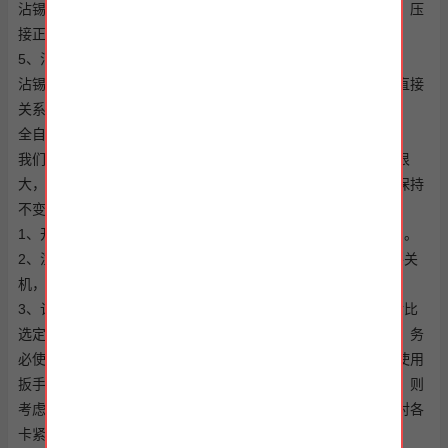
沾锡机的模具部分也很重要，不同的沾锡需要对应不同的模具，压
接正常，保证良品率。
5、沾锡机红外线检查
沾锡压接精度、剥线精度、定长切断精度与子机红外线检测有直接
关系。
全自动裁线沾锡机的操作流程
我们生产的沾锡机需要满足各种场景。有些线束厂家规模不是很
大，只是想用沾锡机完成复杂麻烦的工序，而现有的其他工序保持
不变。接下来我们简单的了解一下全自动沾锡机的操作流程。
1、开启沾锡机电源总开关，电源指示灯亮的情况下才开始使用。
2、注意机器内外部有没有显著异常响声，若有停止作业一定要关
机，请设备维修工人员判断是不是需要维修。
3、认真选刀装刀：由特定人员操作，装刀之前务必进行手工对比
选定刀片是不是配套，对比准确无误后方可装刀，装刀完成后，务
必使用手摇式测试，首先关掉沾锡机开关电源，按下调摸钮，使用
扳手摇动主从动轮，使沾锡机冲压行程至很大，如手摇式不动，则
考虑是不是压力过大或其它问题，查验调试至可以。作业前需对各
卡紧螺丝做相对应查验并确定无松动。