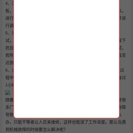
4、注意装料：装上需要打的沾锡，使用内六角扳手调整进料压
板，使沾锡能够轻松通过，估测送料位置是不是适宜，若不可以，
进行调整，使用内六角扳手松开送料器卡紧螺丝，拧动调整缧杆进
行调整，直至佳状态，随后卡紧送料器卡紧螺丝，开始作业。
5、测试抗拉力：调机可以后，取废料线材试打，进行抗拉力测
试，主要参照值见《抗拉力测试对照表》具体步骤方法如下，按下
抗拉力测试归零键调为归零，将需测的沾锡线材夹好，进行测试，
若所测抗拉力不在标准范围内，请设备维修工人员重新调整，直至
达到标准值为止。
6、试产进行首件确定，检测可以，方可进行大批量生产，生产过
程中操作员务必自检所打沾锡是不是有包胶，吊颈等不良，并每过
1小时进行一次沾锡抗拉力测试。
随着科学技术的发展，全自动沾锡机已经开始广泛的使用。但是很
多厂家在使用的时候经常会遇到一些问题或者机械设备出现了故障
导致影响工作效率。很多在遇到机械故障的时候也不知道该怎么
办，只能干等者让人员来维修，这样也耽误了工作进度。那么当遇
到机械故障的时候要怎么解决呢？