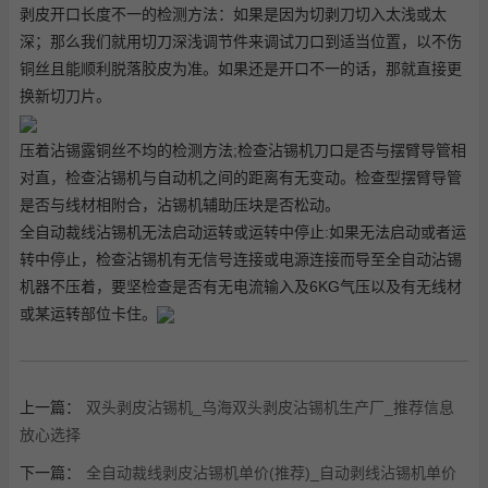
剥皮开口长度不一的检测方法：如果是因为切剥刀切入太浅或太
深；那么我们就用切刀深浅调节件来调试刀口到适当位置，以不伤
铜丝且能顺利脱落胶皮为准。如果还是开口不一的话，那就直接更
换新切刀片。
压着沾锡露铜丝不均的检测方法;检查沾锡机刀口是否与摆臂导管相
对直，检查沾锡机与自动机之间的距离有无变动。检查型摆臂导管
是否与线材相附合，沾锡机辅助压块是否松动。
全自动裁线沾锡机无法启动运转或运转中停止:如果无法启动或者运
转中停止，检查沾锡机有无信号连接或电源连接而导至全自动沾锡
机器不压着，要坚检查是否有无电流输入及6KG气压以及有无线材
或某运转部位卡住。
上一篇：
双头剥皮沾锡机_乌海双头剥皮沾锡机生产厂_推荐信息
放心选择
下一篇：
全自动裁线剥皮沾锡机单价(推荐)_自动剥线沾锡机单价